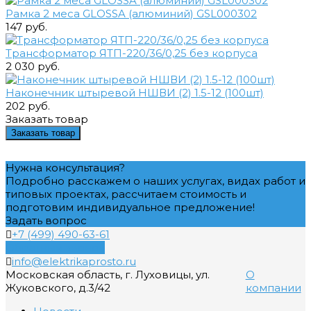
Рамка 2 меса GLOSSA (алюминий) GSL000302
147 руб.
Трансформатор ЯТП-220/36/0,25 без корпуса
2 030 руб.
Наконечник штыревой НШВИ (2) 1.5-12 (100шт)
202 руб.
Заказать товар
Заказать товар
Нужна консультация?
Подробно расскажем о наших услугах, видах работ и
типовых проектах, рассчитаем стоимость и
подготовим индивидуальное предложение!
Задать вопрос
+7 (499) 490-63-61
Обратный звонок
info@elektrikaprosto.ru
Московская область, г. Луховицы, ул.
О
Жуковского, д.3/42
компании