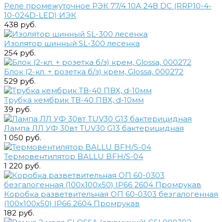
Реле промежуточное РЭК 77/4 10A 24В DC (RRP10-4-
10-024D-LED) ИЭК
438 руб.
Изолятор шинный SL-300 лесенка
254 руб.
Блок (2-кл. + розетка б/з) крем, Glossa, 000272
529 руб.
Трубка кембрик ТВ-40 ПВХ, d-10мм
39 руб.
Лампа ЛЛ УФ 30вт TUV30 G13 бактерицидная
1 050 руб.
Термовентилятор BALLU BFH/S-04
1 220 руб.
Коробка разветвительная ОП 60-0303 безгалогенная
(100х100х50) IP66 2604 Промрукав
182 руб.