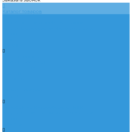
Каталог товаров
Услуги
Подобрать электрооборудование
Услуги профессионального электрика
Акции
Помощь
Покупки
Условия оплаты
Условия доставки
Вопрос - ответ
Бренды
Контакты
...
Каталог товаров
Услуги
Подобрать электрооборудование
Услуги профессионального электрика
Акции
Помощь