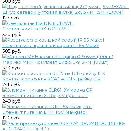
588 руб.
Шнур сетевой (угловая вилка) 2х0,5мм, 1,5м REXANT
127 руб.
Светильник Era DK16 CH/WH
520 руб.
Розетка с/з с крышкой серый IP 55 Makel
385 руб.
Маркер МКН комплект цифр 0-9 6мм (100шт)
333 руб.
Контакт состояния КС47 на DIN-рейку IEK
741 руб.
Элемент питания 6LR61, 9V крона GP
249 руб.
Элемент питания LR14 1,5V, Navigator
123 руб.