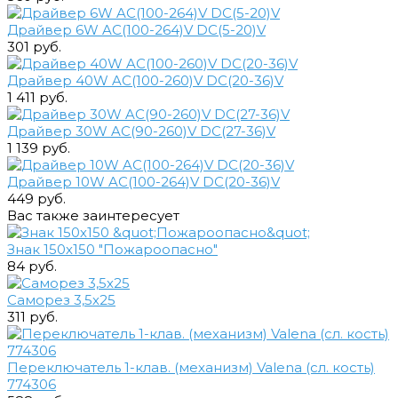
Драйвер 6W AC(100-264)V DC(5-20)V
301 руб.
Драйвер 40W AC(100-260)V DC(20-36)V
1 411 руб.
Драйвер 30W AC(90-260)V DC(27-36)V
1 139 руб.
Драйвер 10W AC(100-264)V DC(20-36)V
449 руб.
Вас также заинтересует
Знак 150х150 "Пожароопасно"
84 руб.
Саморез 3,5х25
311 руб.
Переключатель 1-клав. (механизм) Valena (сл. кость)
774306