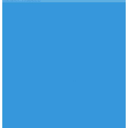
Услуги
Подобрать электрооборудование
Услуги профессионального электрика
Акции
Помощь
Покупки
Условия оплаты
Условия доставки
Вопрос - ответ
Бренды
Контакты
...
Каталог товаров
Услуги
Подобрать электрооборудование
Услуги профессионального электрика
Акции
Помощь
Покупки
Условия оплаты
Условия доставки
Вопрос - ответ
Бренды