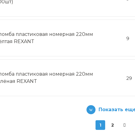
100шт)
ломба пластиковая номерная 220мм
9
ёлтая REXANT
ломба пластиковая номерная 220мм
29
елёная REXANT
Показать ещ
1
2