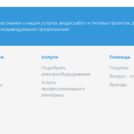
сскажем о наших услугах, видах работ и типовых проектах, 
 индивидуальное предложение!
ии
Услуги
Помощь
Подобрать
Покупки
электрооборудование
Вопрос - о
Услуги
ы
Бренды
профессионального
электрика