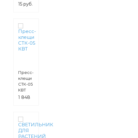
(красный)
15 руб.
Пресс-
клещи
СТК-05
КВТ
1 848
руб.