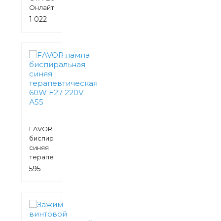
Онлайт
1 022
руб.
FAVOR лампа
биспиральная
синяя
терапевтическая
60W E27 220V А55
595
руб.