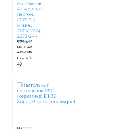
Клемма
монтажная,
4 гнезда, с
пастой,
(0,75-2,5
49
мм.кв.,
руб.
400V, 24А),
2273-244,
Wago
Настольный