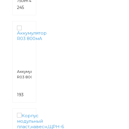
750Im 4100K
Filament
245
руб.
Аккумулятор
R03 800мА
193
руб.