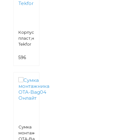
Корпус модульный
пласт,навесн,ЩРН-6
Tekfor
596
руб.
Сумка
монтажника
ОТА-Bag04