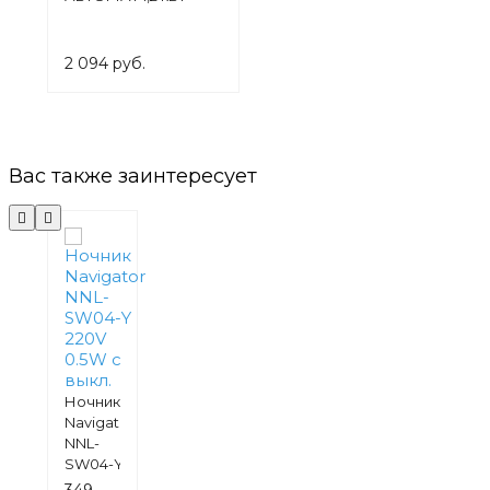
2 094 руб.
Вас также заинтересует
Ночник
Navigator
NNL-
SW04-Y
220V
349