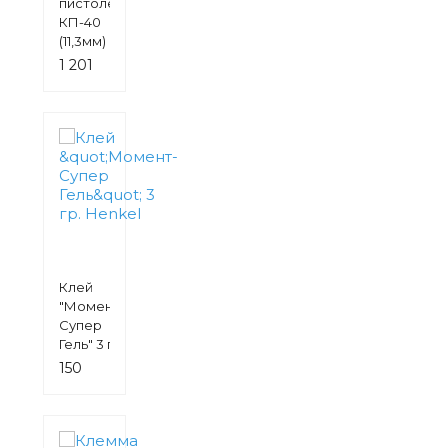
пистолет
КП-40
(11,3мм)
40 Вт,
1 201
руб.
Клей
"Момент-
Супер
Гель" 3 гр.
Henkel
150
руб.