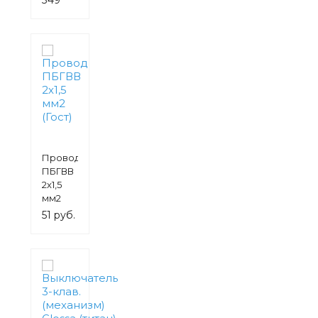
0.5W с
руб.
выкл.
Провод
ПБГВВ
2х1,5
мм2
(Гост)
51 руб.