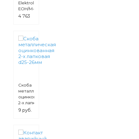
Elektrolux
EOH/M-
3105
4 763
1000W
руб.
Скоба
металлическая
оцинкованная
2-х лапковая
d25-26мм
9 руб.