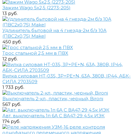
Зажим Wago 5х2,5 (2273-205)
13 руб.
Удлинитель бытовой на 4 гнезда-2м б/з 10А
(ПВС2х0,75) Makel
450 руб.
Трос стальной 2,5 мм в ПВХ
12 руб.
Вилка силовая HT-035, 3Р+РЕ+N, 63А, 380В, IP44, АБК-
СИЛА 2703509
1 733 руб.
Выключатель 2-кл., пластик, черный, Bironi
567 руб.
Авт. выключатель 1п 6А С ВА47-29 4.5к ИЭК
174 руб.