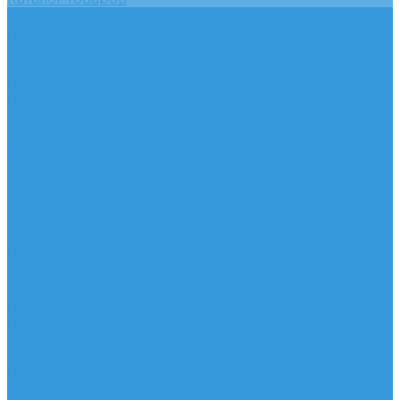
Услуги
Подобрать электрооборудование
Услуги профессионального электрика
Акции
Помощь
Покупки
Условия оплаты
Условия доставки
Вопрос - ответ
Бренды
Контакты
...
Каталог товаров
Услуги
Подобрать электрооборудование
Услуги профессионального электрика
Акции
Помощь
Покупки
Условия оплаты
Условия доставки
Вопрос - ответ
Бренды