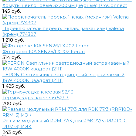
Хомуты нейлоновые 3х200мм (чёрные) ProConnect
145 руб.
Переключатель перекр. 1-клав. (механизм) Valena
(крем) 774307
1 218 руб.
Фотореле 10А SEN26/LXP02 Feron
514 руб.
FERON Светильник светодиодный встраиваемый
18W 4000K квадрат (2111)
1 425 руб.
Термоусадка клеевая 52/13
700 руб.
Разъем модульный РРМ 77/3 для РЭК 77/3 (RRP10D-
RRM-3) ИЭК
243 руб.