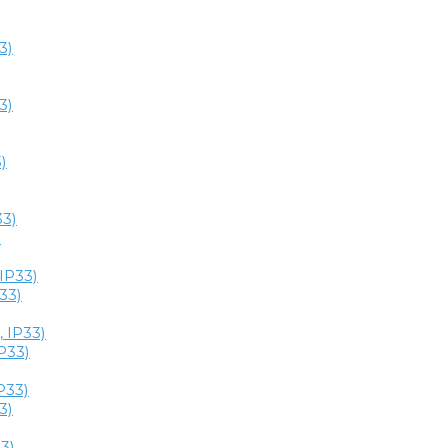
)
33)
P33)
3)