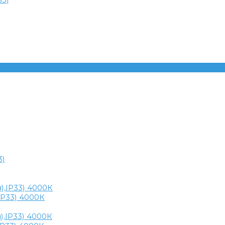
)
,IP33) 4000К