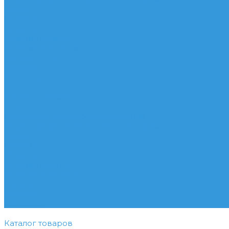
Акции
Помощь
Покупки
Условия оплаты
Условия доставки
Вопрос - ответ
Бренды
Контакты
...
Каталог товаров
Услуги
Подобрать электрооборудование
Услуги профессионального электрика
Акции
Помощь
Покупки
Условия оплаты
Условия доставки
Вопрос - ответ
Бренды
Контакты
Каталог товаров