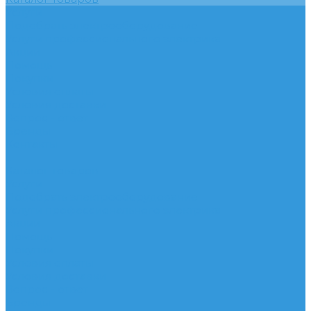
Услуги
Подобрать электрооборудование
Услуги профессионального электрика
Акции
Помощь
Покупки
Условия оплаты
Условия доставки
Вопрос - ответ
Бренды
Контакты
...
Каталог товаров
Услуги
Подобрать электрооборудование
Услуги профессионального электрика
Акции
Помощь
Покупки
Условия оплаты
Условия доставки
Вопрос - ответ
Бренды