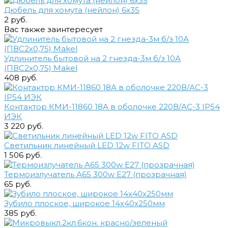
Дюбель для хомута (нейлон) 6х35
2 руб.
Вас также заинтересует
Удлинитель бытовой на 2 гнезда-3м б/з 10А
(ПВС2х0,75) Makel
408 руб.
Контактор КМИ-11860 18А в оболочке 220В/АС-3 IP54
ИЭК
3 220 руб.
Светильник линейный LED 12w FITO ASD
1 506 руб.
Термоизлучатель А65 300w E27 (прозрачная)
65 руб.
Зубило плоское, широкое 14х40х250мм
385 руб.