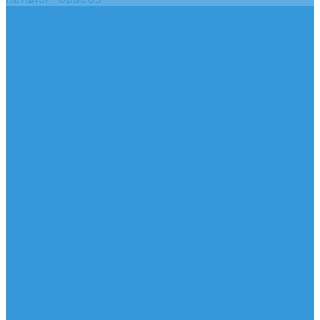
Услуги
Подобрать электрооборудование
Услуги профессионального электрика
Акции
Помощь
Покупки
Условия оплаты
Условия доставки
Вопрос - ответ
Бренды
Контакты
...
Каталог товаров
Услуги
Подобрать электрооборудование
Услуги профессионального электрика
Акции
Помощь
Покупки
Условия оплаты
Условия доставки
Вопрос - ответ
Бренды