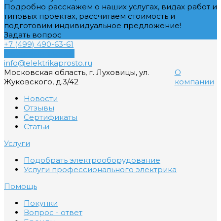
Подробно расскажем о наших услугах, видах работ и
типовых проектах, рассчитаем стоимость и
подготовим индивидуальное предложение!
Задать вопрос
+7 (499) 490-63-61
Обратный звонок
info@elektrikaprosto.ru
Московская область, г. Луховицы, ул.
О
Жуковского, д.3/42
компании
Новости
Отзывы
Сертификаты
Статьи
Услуги
Подобрать электрооборудование
Услуги профессионального электрика
Помощь
Покупки
Вопрос - ответ