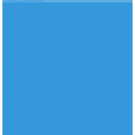
Услуги
Подобрать электрооборудование
Услуги профессионального электрика
Акции
Помощь
Покупки
Условия оплаты
Условия доставки
Вопрос - ответ
Бренды
Контакты
...
Каталог товаров
Услуги
Подобрать электрооборудование
Услуги профессионального электрика
Акции
Помощь
Покупки
Условия оплаты
Условия доставки
Вопрос - ответ
Бренды