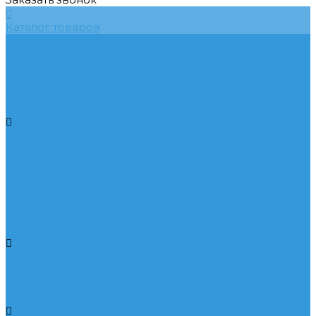
Каталог товаров
Услуги
Подобрать электрооборудование
Услуги профессионального электрика
Акции
Помощь
Покупки
Условия оплаты
Условия доставки
Вопрос - ответ
Бренды
Контакты
...
Каталог товаров
Услуги
Подобрать электрооборудование
Услуги профессионального электрика
Акции
Помощь