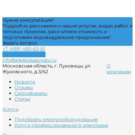
Нужна консультация?
Подробно расскажем о наших услугах, видах работ и
типовых проектах, рассчитаем стоимость и
подготовим индивидуальное предложение!
Задать вопрос
+7 (499) 490-63-61
Обратный звонок
info@elektrikaprosto.ru
Московская область, г. Луховицы, ул.
О
Жуковского, д.3/42
компании
Новости
Отзывы
Сертификаты
Статьи
Услуги
Подобрать электрооборудование
Услуги профессионального электрика