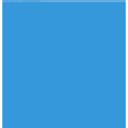
Услуги
Подобрать электрооборудование
Услуги профессионального электрика
Акции
Помощь
Покупки
Условия оплаты
Условия доставки
Вопрос - ответ
Бренды
Контакты
...
Каталог товаров
Услуги
Подобрать электрооборудование
Услуги профессионального электрика
Акции
Помощь
Покупки
Условия оплаты
Условия доставки
Вопрос - ответ
Бренды