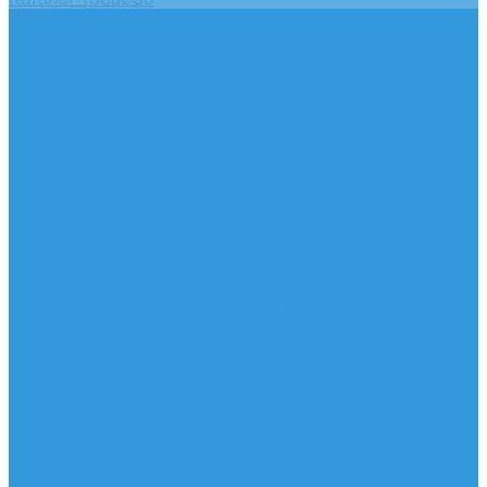
Услуги
Подобрать электрооборудование
Услуги профессионального электрика
Акции
Помощь
Покупки
Условия оплаты
Условия доставки
Вопрос - ответ
Бренды
Контакты
...
Каталог товаров
Услуги
Подобрать электрооборудование
Услуги профессионального электрика
Акции
Помощь
Покупки
Условия оплаты
Условия доставки
Вопрос - ответ
Бренды