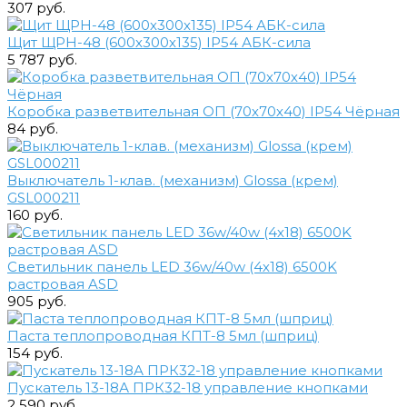
307 руб.
Щит ЩРН-48 (600х300х135) IP54 АБК-сила
5 787 руб.
Коробка разветвительная ОП (70х70х40) IP54 Чёрная
84 руб.
Выключатель 1-клав. (механизм) Glossa (крем)
GSL000211
160 руб.
Светильник панель LED 36w/40w (4х18) 6500K
растровая ASD
905 руб.
Паста теплопроводная КПТ-8 5мл (шприц)
154 руб.
Пускатель 13-18А ПРК32-18 управление кнопками
2 590 руб.