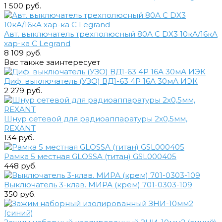
1 500 руб.
Авт. выключатель трехполюсный 80А C DX3 10кА/16кА
хар-ка С Legrand
8 109 руб.
Вас также заинтересует
Диф. выключатель (УЗО) ВД1-63 4Р 16А 30мА ИЭК
2 279 руб.
Шнур сетевой для радиоаппаратуры 2х0,5мм,
REXANT
134 руб.
Рамка 5 местная GLOSSA (титан) GSL000405
448 руб.
Выключатель 3-клав. МИРА (крем) 701-0303-109
350 руб.