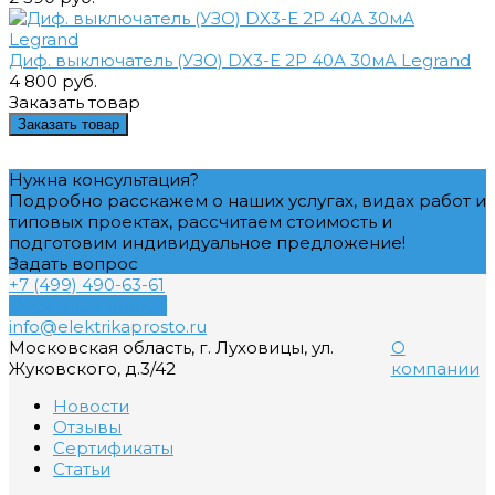
Диф. выключатель (УЗО) DX3-E 2Р 40А 30мА Legrand
4 800 руб.
Заказать товар
Заказать товар
Нужна консультация?
Подробно расскажем о наших услугах, видах работ и
типовых проектах, рассчитаем стоимость и
подготовим индивидуальное предложение!
Задать вопрос
+7 (499) 490-63-61
Обратный звонок
info@elektrikaprosto.ru
Московская область, г. Луховицы, ул.
О
Жуковского, д.3/42
компании
Новости
Отзывы
Сертификаты
Статьи