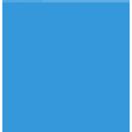
Услуги
Подобрать электрооборудование
Услуги профессионального электрика
Акции
Помощь
Покупки
Условия оплаты
Условия доставки
Вопрос - ответ
Бренды
Контакты
...
Каталог товаров
Услуги
Подобрать электрооборудование
Услуги профессионального электрика
Акции
Помощь
Покупки
Условия оплаты
Условия доставки
Вопрос - ответ
Бренды