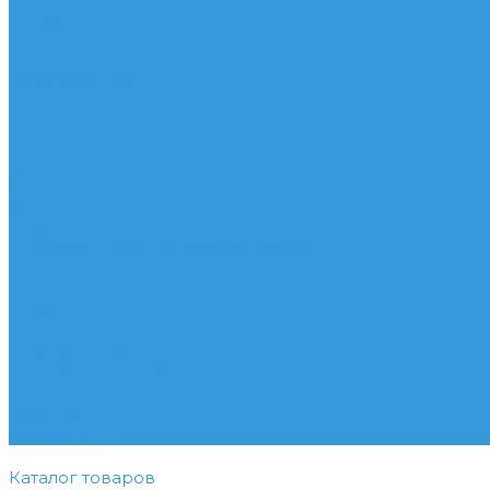
Акции
Помощь
Покупки
Условия оплаты
Условия доставки
Вопрос - ответ
Бренды
Контакты
...
Каталог товаров
Услуги
Подобрать электрооборудование
Услуги профессионального электрика
Акции
Помощь
Покупки
Условия оплаты
Условия доставки
Вопрос - ответ
Бренды
Контакты
Каталог товаров